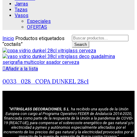
Jarras
Tazas
Vasos
Especiales
OFERTAS
Search
Inicio
Productos etiquetados
for:
“coctails”
Search
Añadir a la lista
0033_028_COPA DUNKEL 28cl
"VITRIGLASS DECORACIONES, S.L
. ha recibido una ayuda de la Unión
Europea con cargo al Programa Operativo FEDER de Andalucía 2014-2020,
financiada como parte de la respuesta de la Unión a la pandemia de COVID-
19 (REACT-UE), para compensar el sobrecoste energético de gas natural y/o
electricidad a pymes y autónomos especialmente afectados por el
incremento de los precios del gas natural y la electricidad provocados por el
impacto de la guerra de agresión de Rusia contra Ucrania."