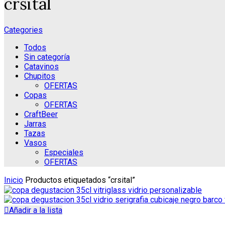
crsital
Categories
Todos
Sin categoría
Catavinos
Chupitos
OFERTAS
Copas
OFERTAS
CraftBeer
Jarras
Tazas
Vasos
Especiales
OFERTAS
Inicio
Productos etiquetados “crsital”
Añadir a la lista