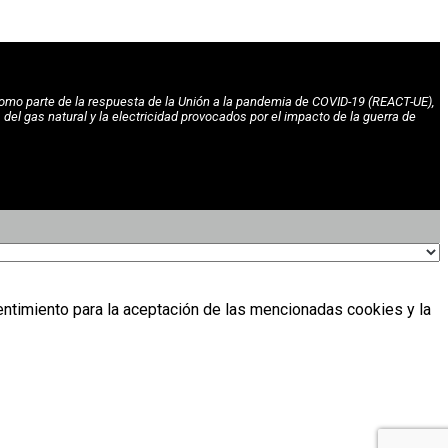
omo parte de la respuesta de la Unión a la pandemia de COVID-19 (REACT-UE),
l gas natural y la electricidad provocados por el impacto de la guerra de
entimiento para la aceptación de las mencionadas cookies y la