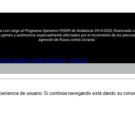
pea con cargo al Programa Operativo FEDER de Andalucía 2014-2020, financiada c
a pymes y autónomos especialmente afectados por el incremento de los precios de
agresión de Rusia contra Ucrania."
ica de calidad y medio ambiente
-
Cookies
.
xperiencia de usuario. Si continúa navegando está dando su cons