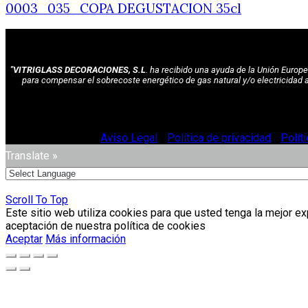
0003_035_COPA DEGUSTACION 35cl
"VITRIGLASS DECORACIONES, S.L
. ha recibido una ayuda de la Unión Euro
para compensar el sobrecoste energético de gas natural y/o electricidad 
© Vitriglass 2021 -
Aviso Legal
-
Política de privacidad
-
Polít
Translate »
Scroll To Top
Este sitio web utiliza cookies para que usted tenga la mejor e
aceptación de nuestra política de cookies
Aceptar
Más información