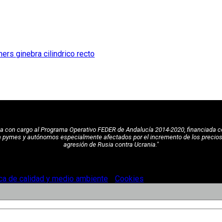
pea con cargo al Programa Operativo FEDER de Andalucía 2014-2020, financiada c
a pymes y autónomos especialmente afectados por el incremento de los precios de
agresión de Rusia contra Ucrania."
ica de calidad y medio ambiente
-
Cookies
.