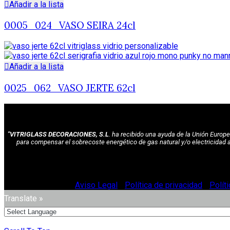
Añadir a la lista
0005_024_VASO SEIRA 24cl
Añadir a la lista
0025_062_VASO JERTE 62cl
"VITRIGLASS DECORACIONES, S.L
. ha recibido una ayuda de la Unión Euro
para compensar el sobrecoste energético de gas natural y/o electricidad 
© Vitriglass 2021 -
Aviso Legal
-
Política de privacidad
-
Polít
Translate »