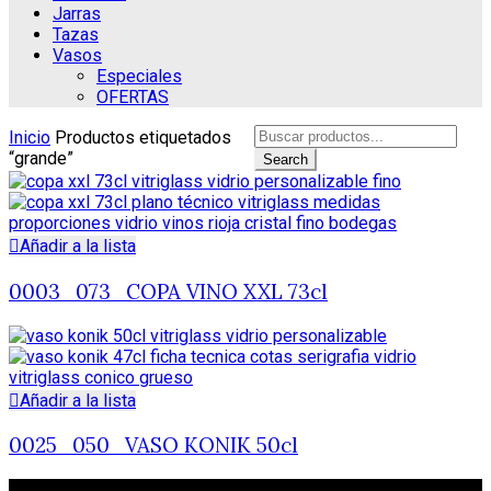
Jarras
Tazas
Vasos
Especiales
OFERTAS
Search
Inicio
Productos etiquetados
for:
“grande”
Search
Añadir a la lista
0003_073_COPA VINO XXL 73cl
Añadir a la lista
0025_050_VASO KONIK 50cl