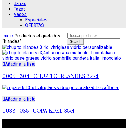
Jarras
Tazas
Vasos
Especiales
OFERTAS
Search
Inicio
Productos etiquetados
for:
“irlandes”
Search
Añadir a la lista
0004_304_CHUPITO IRLANDES 3,4cl
Añadir a la lista
0033_035_COPA EDEL 35cl