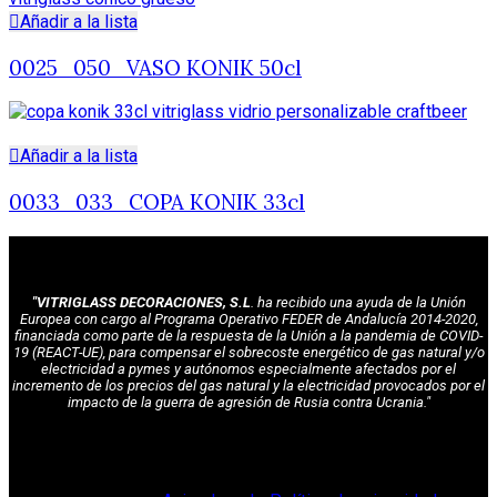
Añadir a la lista
0025_050_VASO KONIK 50cl
Añadir a la lista
0033_033_COPA KONIK 33cl
"VITRIGLASS DECORACIONES, S.L
. ha recibido una ayuda de la Unión
Europea con cargo al Programa Operativo FEDER de Andalucía 2014-2020,
financiada como parte de la respuesta de la Unión a la pandemia de COVID-
19 (REACT-UE), para compensar el sobrecoste energético de gas natural y/o
electricidad a pymes y autónomos especialmente afectados por el
incremento de los precios del gas natural y la electricidad provocados por el
impacto de la guerra de agresión de Rusia contra Ucrania."