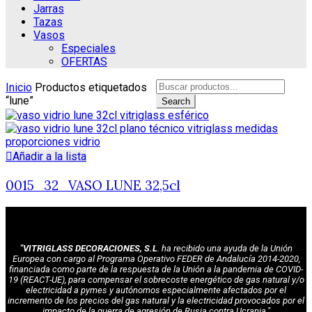
Jarras
Tazas
Vasos
Especiales
OFERTAS
Search
Inicio
Productos etiquetados
for:
“lune”
Search
Añadir a la lista
0015_32_VASO LUNE 32,5cl
"VITRIGLASS DECORACIONES, S.L
. ha recibido una ayuda de la Unión
Europea con cargo al Programa Operativo FEDER de Andalucía 2014-2020,
financiada como parte de la respuesta de la Unión a la pandemia de COVID-
19 (REACT-UE), para compensar el sobrecoste energético de gas natural y/o
electricidad a pymes y autónomos especialmente afectados por el
incremento de los precios del gas natural y la electricidad provocados por el
impacto de la guerra de agresión de Rusia contra Ucrania."