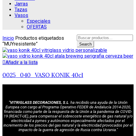
Jarras
Tazas
Vasos
Especiales
OFERTAS
Search
Inicio
Productos etiquetados
for:
“MUYresistente”
Search
Añadir a la lista
0025_040_VASO KONIK 40cl
"VITRIGLASS DECORACIONES, S.L
. ha recibido una ayuda de la Unión
Europea con cargo al Programa Operativo FEDER de Andalucía 2014-2020,
financiada como parte de la respuesta de la Unión a la pandemia de COVID-
19 (REACT-UE), para compensar el sobrecoste energético de gas natural y/o
electricidad a pymes y autónomos especialmente afectados por el
incremento de los precios del gas natural y la electricidad provocados por el
impacto de la guerra de agresión de Rusia contra Ucrania."