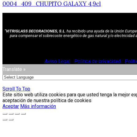
0004_409_CHUPITO GALAXY 4,9cl
"VITRIGLASS DECORACIONES, S.L
. ha recibido una ayuda de la Unión Euro
para compensar el sobrecoste energético de gas natural y/o electricidad 
© Vitriglass 2021 -
Aviso Legal
-
Política de privacidad
-
Polít
Translate »
Scroll To Top
Este sitio web utiliza cookies para que usted tenga la mejor e
aceptación de nuestra política de cookies
Aceptar
Más información