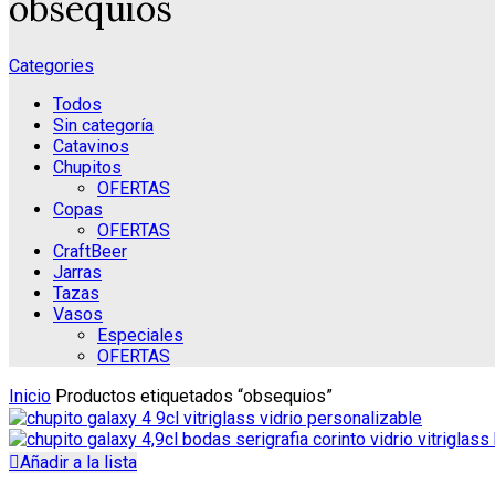
obsequios
Categories
Todos
Sin categoría
Catavinos
Chupitos
OFERTAS
Copas
OFERTAS
CraftBeer
Jarras
Tazas
Vasos
Especiales
OFERTAS
Inicio
Productos etiquetados “obsequios”
Añadir a la lista