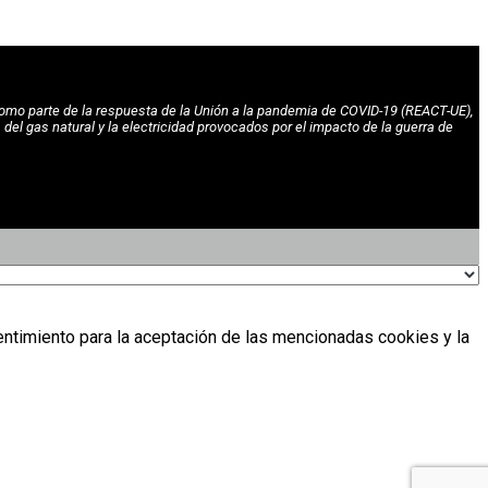
omo parte de la respuesta de la Unión a la pandemia de COVID-19 (REACT-UE),
l gas natural y la electricidad provocados por el impacto de la guerra de
entimiento para la aceptación de las mencionadas cookies y la