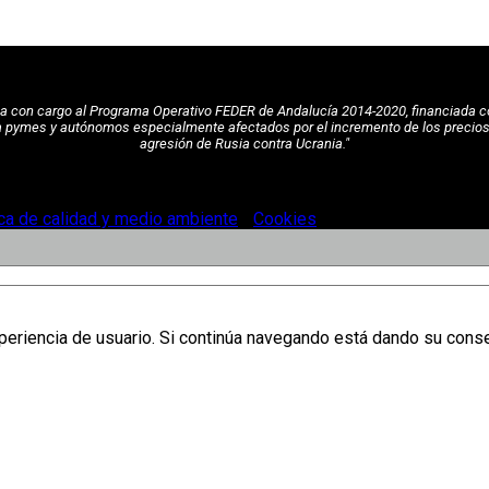
pea con cargo al Programa Operativo FEDER de Andalucía 2014-2020, financiada c
a pymes y autónomos especialmente afectados por el incremento de los precios de
agresión de Rusia contra Ucrania."
ica de calidad y medio ambiente
-
Cookies
.
xperiencia de usuario. Si continúa navegando está dando su cons