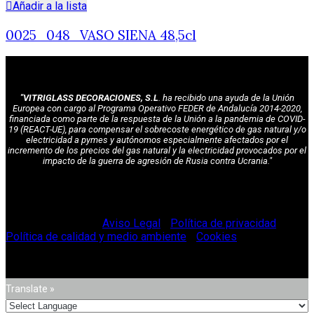
Añadir a la lista
0025_048_VASO SIENA 48,5cl
"VITRIGLASS DECORACIONES, S.L
. ha recibido una ayuda de la Unión
Europea con cargo al Programa Operativo FEDER de Andalucía 2014-2020,
financiada como parte de la respuesta de la Unión a la pandemia de COVID-
19 (REACT-UE), para compensar el sobrecoste energético de gas natural y/o
electricidad a pymes y autónomos especialmente afectados por el
incremento de los precios del gas natural y la electricidad provocados por el
impacto de la guerra de agresión de Rusia contra Ucrania."
© Vitriglass 2021 -
Aviso Legal
-
Política de privacidad
-
Política de calidad y medio ambiente
-
Cookies
.
Translate »