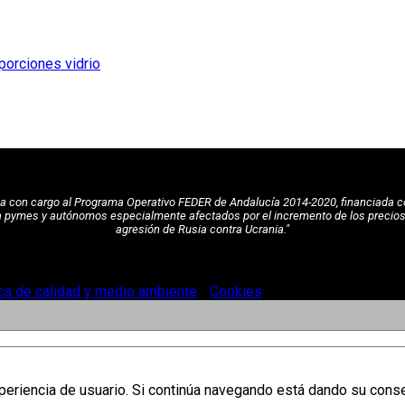
pea con cargo al Programa Operativo FEDER de Andalucía 2014-2020, financiada c
a pymes y autónomos especialmente afectados por el incremento de los precios de
agresión de Rusia contra Ucrania."
ica de calidad y medio ambiente
-
Cookies
.
xperiencia de usuario. Si continúa navegando está dando su cons