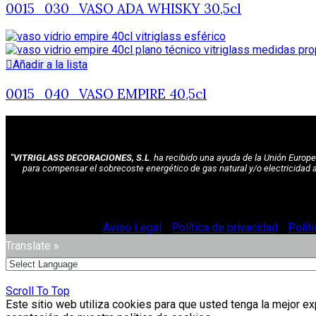
0015_030_VASO ADA WHISKY 30,5cl
Añadir a la lista
0015_040_VASO EMPIRE 40,5cl
"VITRIGLASS DECORACIONES, S.L
. ha recibido una ayuda de la Unión Euro
para compensar el sobrecoste energético de gas natural y/o electricidad 
© Vitriglass 2021 -
Aviso Legal
-
Política de privacidad
-
Polít
Translate »
Scroll To Top
Este sitio web utiliza cookies para que usted tenga la mejor e