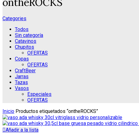
ontheROCKS
Categories
Todos
Sin categoría
Catavinos
Chupitos
OFERTAS
Copas
OFERTAS
CraftBeer
Jarras
Tazas
Vasos
Especiales
OFERTAS
Inicio
Productos etiquetados “ontheROCKS”
Añadir a la lista