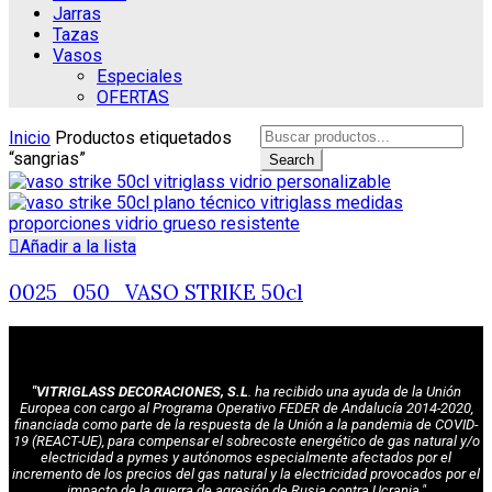
Jarras
Tazas
Vasos
Especiales
OFERTAS
Search
Inicio
Productos etiquetados
for:
“sangrias”
Search
Añadir a la lista
0025_050_VASO STRIKE 50cl
"VITRIGLASS DECORACIONES, S.L
. ha recibido una ayuda de la Unión
Europea con cargo al Programa Operativo FEDER de Andalucía 2014-2020,
financiada como parte de la respuesta de la Unión a la pandemia de COVID-
19 (REACT-UE), para compensar el sobrecoste energético de gas natural y/o
electricidad a pymes y autónomos especialmente afectados por el
incremento de los precios del gas natural y la electricidad provocados por el
impacto de la guerra de agresión de Rusia contra Ucrania."