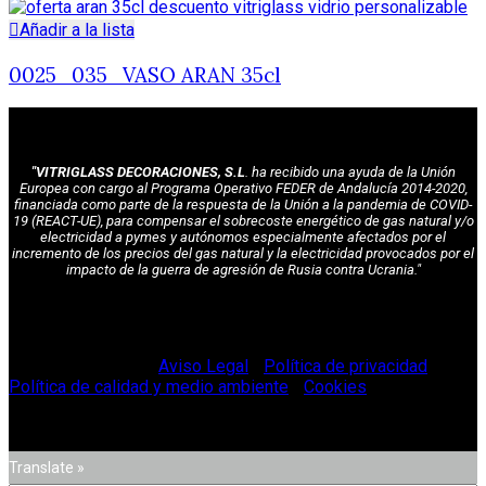
Añadir a la lista
0025_035_VASO ARAN 35cl
"VITRIGLASS DECORACIONES, S.L
. ha recibido una ayuda de la Unión
Europea con cargo al Programa Operativo FEDER de Andalucía 2014-2020,
financiada como parte de la respuesta de la Unión a la pandemia de COVID-
19 (REACT-UE), para compensar el sobrecoste energético de gas natural y/o
electricidad a pymes y autónomos especialmente afectados por el
incremento de los precios del gas natural y la electricidad provocados por el
impacto de la guerra de agresión de Rusia contra Ucrania."
© Vitriglass 2021 -
Aviso Legal
-
Política de privacidad
-
Política de calidad y medio ambiente
-
Cookies
.
Translate »