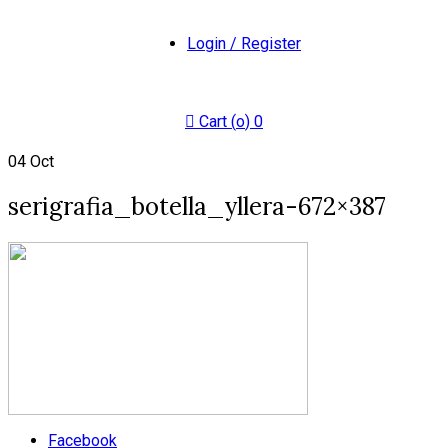
Login / Register
Cart (
o
)
0
04
Oct
serigrafia_botella_yllera-672×387
Facebook