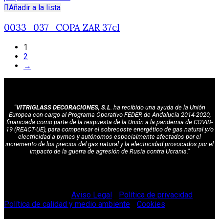
Añadir a la lista
0033_037_COPA ZAR 37cl
1
2
→
"VITRIGLASS DECORACIONES, S.L
. ha recibido una ayuda de la Unión
Europea con cargo al Programa Operativo FEDER de Andalucía 2014-2020,
financiada como parte de la respuesta de la Unión a la pandemia de COVID-
19 (REACT-UE), para compensar el sobrecoste energético de gas natural y/o
electricidad a pymes y autónomos especialmente afectados por el
incremento de los precios del gas natural y la electricidad provocados por el
impacto de la guerra de agresión de Rusia contra Ucrania."
© Vitriglass 2021 -
Aviso Legal
-
Política de privacidad
-
Política de calidad y medio ambiente
-
Cookies
.