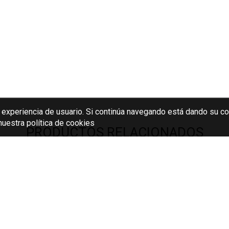
r experiencia de usuario. Si continúa navegando está dando su c
uestra política de cookies
PRODUCTOS RELACIONADOS
_038_VASO AIALA WHISKY
0025_035_VASO PINOT 
38cl