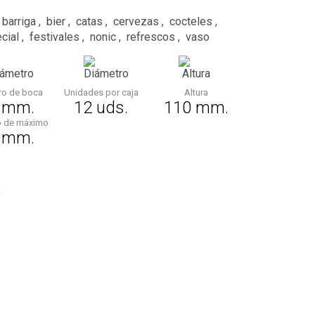
barriga
,
bier
,
catas
,
cervezas
,
cocteles
,
cial
,
festivales
,
nonic
,
refrescos
,
vaso
ro de boca
Unidades por caja
Altura
 mm.
12 uds.
110 mm.
o de máximo
 mm.