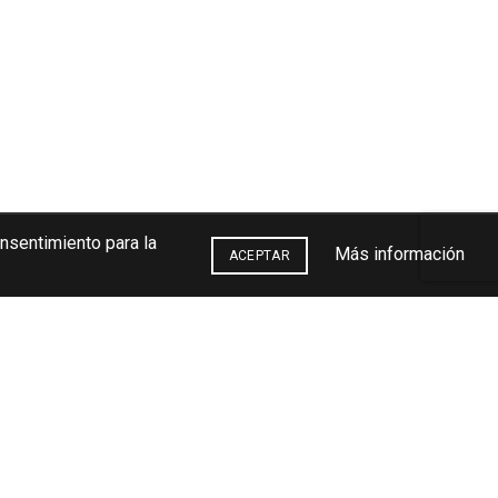
onsentimiento para la
Más información
ACEPTAR
%
35cl
0025_035_VASO ARAN 35cl