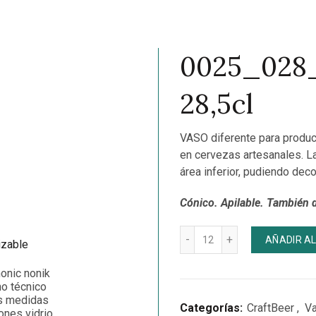
0025_028
28,5cl
VASO diferente para product
en cervezas artesanales. La
área inferior, pudiendo deco
Cónico. Apilable. También d
Cantidad
AÑADIR A
Categorías:
CraftBeer
,
V