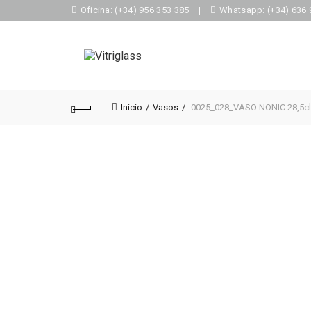
Oficina: (+34) 956 353 385
|
Whatsapp: (+34) 636 
Inicio
Vasos
0025_028_VASO NONIC 28,5cl