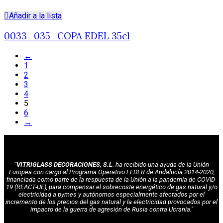
Añadir a la lista
0033_035_COPA EDEL 35cl
←
1
2
3
4
5
6
→
"VITRIGLASS DECORACIONES, S.L
. ha recibido una ayuda de la Unión
Europea con cargo al Programa Operativo FEDER de Andalucía 2014-2020,
financiada como parte de la respuesta de la Unión a la pandemia de COVID-
19 (REACT-UE), para compensar el sobrecoste energético de gas natural y/o
electricidad a pymes y autónomos especialmente afectados por el
incremento de los precios del gas natural y la electricidad provocados por el
impacto de la guerra de agresión de Rusia contra Ucrania."