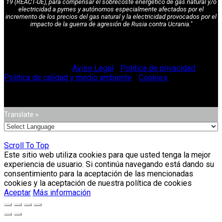
19 (REACT-UE), para compensar el sobrecoste energético de gas natural y/o
electricidad a pymes y autónomos especialmente afectados por el
incremento de los precios del gas natural y la electricidad provocados por el
impacto de la guerra de agresión de Rusia contra Ucrania."
© Vitriglass 2021 -
Aviso Legal
-
Política de privacidad
-
Política de calidad y medio ambiente
-
Cookies
.
Translate »
Scroll To Top
Este sitio web utiliza cookies para que usted tenga la mejor
experiencia de usuario. Si continúa navegando está dando su
consentimiento para la aceptación de las mencionadas
cookies y la aceptación de nuestra política de cookies
Aceptar
Más información