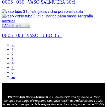
0005_030_VASO SALMUERA 30cl
Añadir a la lista
0005_031_VASO TUBO 31cl
←
1
2
3
4
5
6
→
"VITRIGLASS DECORACIONES, S.L
. ha recibido una ayuda de la Unión
Europea con cargo al Programa Operativo FEDER de Andalucía 2014-2020,
financiada como parte de la respuesta de la Unión a la pandemia de COVID-